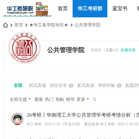
首页
华工考研群
蓝宝书
»
首页
›
★华工各学院专区★
›
公共管理学院
华
工
公共管理学院
今日:
0
|
主题:
13
收藏本版
考
研
论
坛
全部
初试真题
招生目录
复试真题
考研经验
真题回
3
1
_
华
全部主题
最新
热门
热帖
精华
更多
南
26考研丨华南理工大学公共管理学考研考情分析（
理
工
华工考研
2025-5-19
[
专业介绍
]
最后发表:华工考研
2025-5-19 10
大