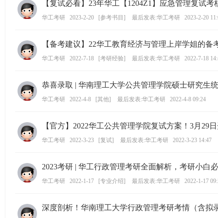
【复试必看】23年华工【1204Z1】应急管理复试
学
华工考研
2023-2-20
[
参考书目
]
最后发表:华工考研
2023-2-20 11
考
研
【备考建议】22华工教育经济与管理上岸学姐的备考经
论
华工考研
2022-7-18
[
考研经验
]
最后发表:华工考研
2022-7-18 14
坛
_
恭喜录取 | 华南理工大学公共管理学院硕士研究生
华
华工考研
2022-4-8
[
其他
]
最后发表:华工考研
2022-4-8 09:24
工
考
【官方】2022华工公共管理学院复试方案！3月29
研
华工考研
2022-3-23
[
复试
]
最后发表:华工考研
2022-3-23 14:47
辅
导
2023考研 | 华工行政管理考研全面解析，考研小白
网
华工考研
2022-1-17
[
专业介绍
]
最后发表:华工考研
2022-1-17 09
(h
ua
深度剖析！华南理工大学行政管理考研考情（含拟
go