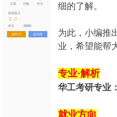
学
细的了解。
主题
回帖
积分
考
超级版主
研
论
积分
28609
为此，小编推
坛
收听TA
发消息
_
业，希望能帮
华
工
考
专业·解析
研
辅
华工考研专业
导
网
(h
ua
就业方向
go