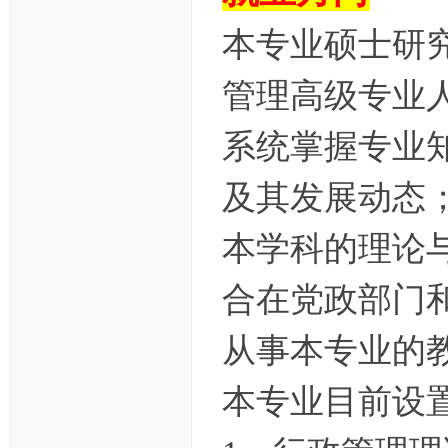
ng
本专业硕士研
ka
oy
管理高级专业
an
系统掌握专业
.c
o
及其发展动态
m)
本学科的理论
合在党政部门
从事本专业的
本专业目前设