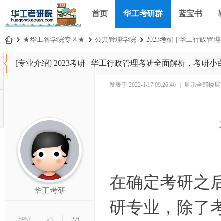
首页
华工考研群
蓝宝书
›
★华工各学院专区★
›
公共管理学院
›
2023考研 | 华工行政
华
[专业介绍]
2023考研 | 华工行政管理考研全面解析，考研
工
考
发表于 2022-1-17 09:26:46
|
显示全部楼层
研
论
坛
_
华
南
在确定考研之
理
华工考研
工
研专业，除了
大
5957
23
2万