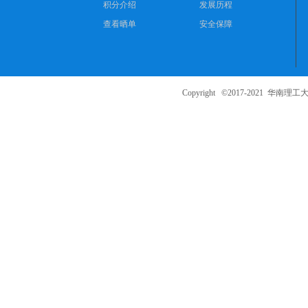
积分介绍
发展历程
ng
查看晒单
安全保障
ka
oy
an
Copyright ©2017-2021
华南理工大
.c
o
m)