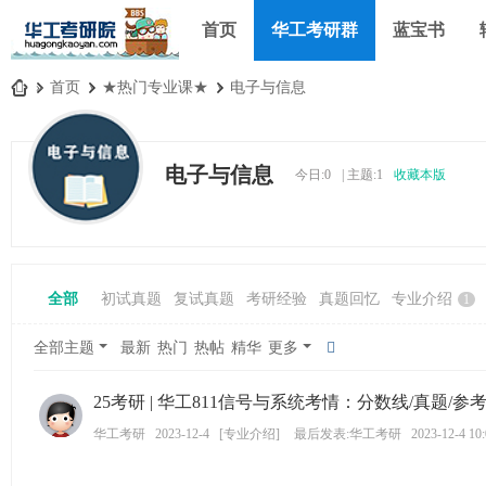
首页
华工考研群
蓝宝书
»
首页
›
★热门专业课★
›
电子与信息
华
工
电子与信息
今日:
0
|
主题:
1
收藏本版
考
研
论
坛
全部
初试真题
复试真题
考研经验
真题回忆
专业介绍
1
_
华
全部主题
最新
热门
热帖
精华
更多
南
25考研 | 华工811信号与系统考情：分数线/真题/参考书
理
工
华工考研
2023-12-4
[
专业介绍
]
最后发表:华工考研
2023-12-4 10
大