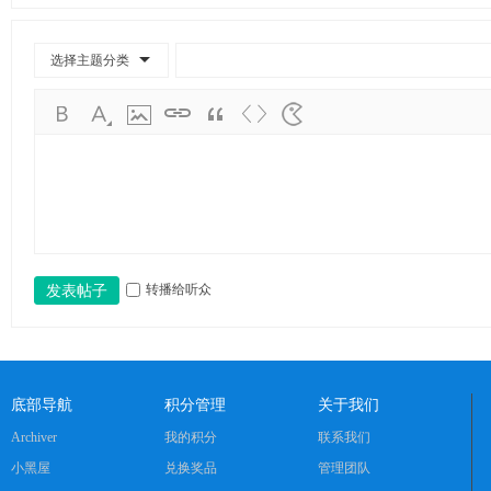
学
考
选择主题分类
研
论
坛
_
华
工
考
转播给听众
发表帖子
研
辅
导
网
底部导航
积分管理
关于我们
(h
Archiver
我的积分
联系我们
ua
小黑屋
兑换奖品
管理团队
go