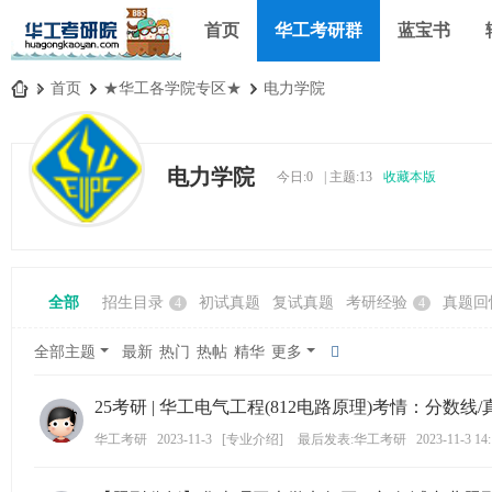
首页
华工考研群
蓝宝书
»
首页
›
★华工各学院专区★
›
电力学院
华
工
电力学院
今日:
0
|
主题:
13
收藏本版
考
研
论
坛
全部
招生目录
初试真题
复试真题
考研经验
真题回
4
4
_
华
全部主题
最新
热门
热帖
精华
更多
南
25考研 | 华工电气工程(812电路原理)考情：分数线/真题
理
工
华工考研
2023-11-3
[
专业介绍
]
最后发表:华工考研
2023-11-3 14
大