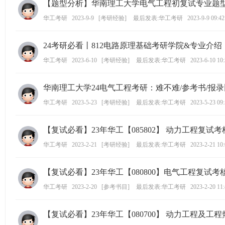
【题型分析】华南理工大学电气工程初复试专业题型分
学
华工考研
2023-9-9
[
考研经验
]
最后发表:华工考研
2023-9-9 09:42
考
研
24考研必看丨812电路原理基础考研学院&专业介绍
论
华工考研
2023-6-10
[
考研经验
]
最后发表:华工考研
2023-6-10 10
坛
_
华南理工大学24电气工程考研：难不难/参考书/报录
华
华工考研
2023-5-23
[
考研经验
]
最后发表:华工考研
2023-5-23 09
工
考
【复试必看】23年华工【085802】 动力工程复
研
华工考研
2023-2-21
[
考研经验
]
最后发表:华工考研
2023-2-21 10
辅
导
【复试必看】23年华工【080800】电气工程复试
网
华工考研
2023-2-20
[
参考书目
]
最后发表:华工考研
2023-2-20 11
(h
ua
【复试必看】23年华工【080700】 动力工程及
go