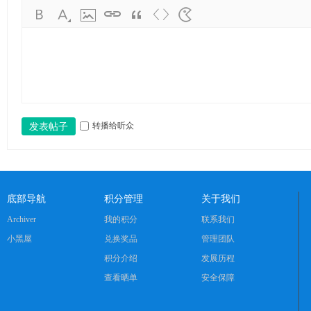
ng
ka
oy
an
.c
o
转播给听众
发表帖子
m)
底部导航
积分管理
关于我们
Archiver
我的积分
联系我们
小黑屋
兑换奖品
管理团队
积分介绍
发展历程
查看晒单
安全保障