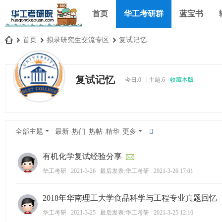
首页
华工考研群
蓝宝书
»
首页
›
拟录研究生交流专区
›
复试记忆
华
工
复试记忆
今日:
0
|
主题:
6
收藏本版
考
研
论
坛
全部主题
最新
热门
热帖
精华
更多
_
华
有机化学复试经验分享
南
华工考研
2021-3-26
最后发表:华工考研
2021-3-26 17:01
理
2018年华南理工大学食品科学与工程专业真题回忆（
工
大
华工考研
2021-3-25
最后发表:华工考研
2021-3-25 12:16