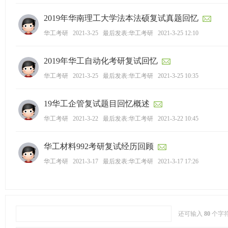
学
2019年华南理工大学法本法硕复试真题回忆
考
华工考研
2021-3-25
最后发表:华工考研
2021-3-25 12:10
研
论
2019年华工自动化考研复试回忆
坛
华工考研
2021-3-25
最后发表:华工考研
2021-3-25 10:35
_
华
19华工企管复试题目回忆概述
工
华工考研
2021-3-22
最后发表:华工考研
2021-3-22 10:45
考
研
华工材料992考研复试经历回顾
辅
华工考研
2021-3-17
最后发表:华工考研
2021-3-17 17:26
导
网
(h
ua
还可输入
80
个字
go