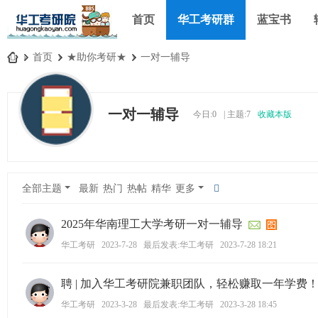
首页
华工考研群
蓝宝书
»
首页
›
★助你考研★
›
一对一辅导
华
工
一对一辅导
今日:
0
|
主题:
7
收藏本版
考
研
论
坛
全部主题
最新
热门
热帖
精华
更多
_
华
2025年华南理工大学考研一对一辅导
南
华工考研
2023-7-28
最后发表:华工考研
2023-7-28 18:21
理
聘 | 加入华工考研院兼职团队，轻松赚取一年学费
工
大
华工考研
2023-3-28
最后发表:华工考研
2023-3-28 18:45