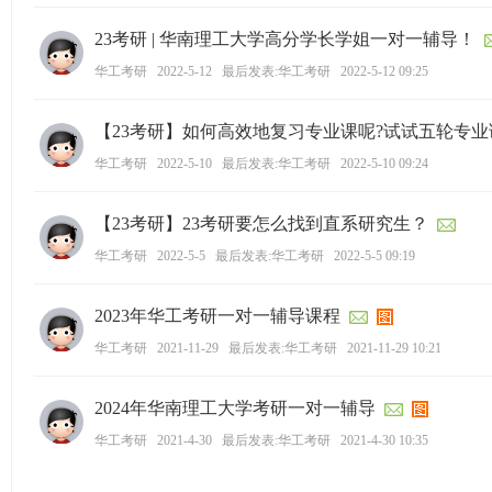
学
23考研 | 华南理工大学高分学长学姐一对一辅导！
考
华工考研
2022-5-12
最后发表:华工考研
2022-5-12 09:25
研
论
【23考研】如何高效地复习专业课呢?试试五轮专
坛
华工考研
2022-5-10
最后发表:华工考研
2022-5-10 09:24
_
华
【23考研】23考研要怎么找到直系研究生？
工
华工考研
2022-5-5
最后发表:华工考研
2022-5-5 09:19
考
研
2023年华工考研一对一辅导课程
辅
华工考研
2021-11-29
最后发表:华工考研
2021-11-29 10:21
导
网
2024年华南理工大学考研一对一辅导
(h
华工考研
2021-4-30
最后发表:华工考研
2021-4-30 10:35
ua
go