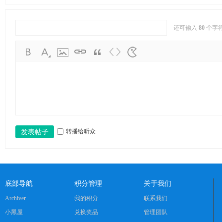
ng
ka
还可输入
80
个字
oy
an
.c
o
m)
转播给听众
发表帖子
底部导航
积分管理
关于我们
Archiver
我的积分
联系我们
小黑屋
兑换奖品
管理团队