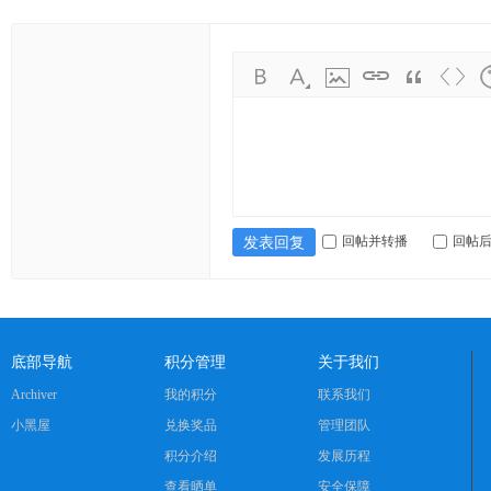
ng
ka
oy
an
.c
o
m)
回帖并转播
回帖
发表回复
底部导航
积分管理
关于我们
Archiver
我的积分
联系我们
小黑屋
兑换奖品
管理团队
积分介绍
发展历程
查看晒单
安全保障