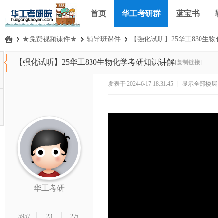
首页
华工考研群
蓝宝书
›
★免费视频课件★
›
辅导班课件
›
【强化试听】25华工830生物化
华
【强化试听】25华工830生物化学考研知识讲解
[复制链接]
工
考
发表于 2024-6-17 18:31:45
|
显示全部楼层
研
论
坛
_
华
南
理
华工考研
工
大
5957
23
2万