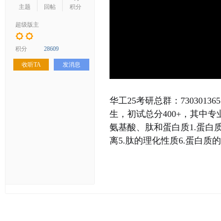
学
主题
回帖
积分
考
超级版主
研
论
积分
28609
坛
收听TA
发消息
_
华
华工25考研总群：73030
工
生，初试总分400+，其中
考
氨基酸、肽和蛋白质1.蛋白
研
离5.肽的理化性质6.蛋白质
辅
导
网
(h
ua
go