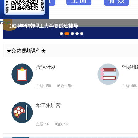
华
南
理
2024年华南理工大学复试班辅导
工
大
学
★免费视频课件★
考
研
授课计划
辅导班
论
坛
主题: 150
帖数: 150
主题: 668
_
华
华工集训营
工
考
主题: 96
帖数: 96
研
辅