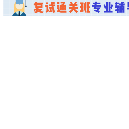
导
网
(h
ua
go
ng
ka
oy
an
.c
o
m)