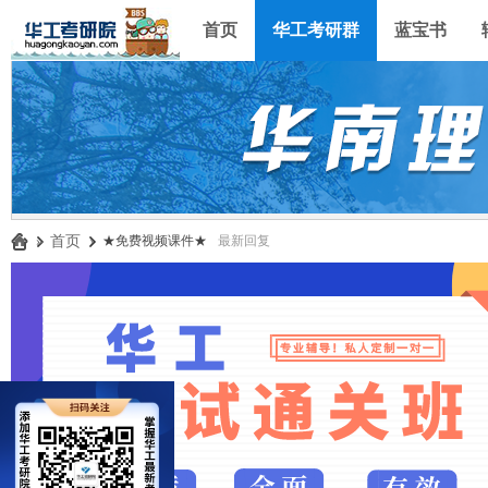
首页
华工考研群
蓝宝书
»
首页
›
★免费视频课件★
最新回复
华
工
考
研
论
坛
_