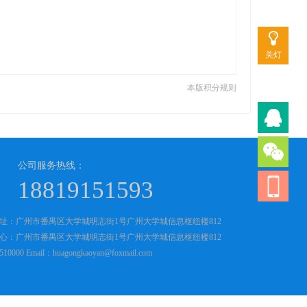
关灯
本版积分规则
公司服务热线：
18819151593
址：广州市番禺区大学城明志街1号广州大学城信息枢纽楼812
心：广州市番禺区大学城明志街1号广州大学城信息枢纽楼812
0000 Email：huagongkaoyan@foxmail.com