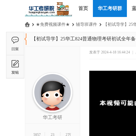
首页
华工考研群
›
★免费视频课件★
›
辅导班课件
›
【初试导学】25华
华
【初试导学】25华工824普通物理考研初试全年
工
考
发表于 2024-4-18 16:44:24
|
研
论
坛
_
华
南
理
华工考研
工
大
5957
23
2万