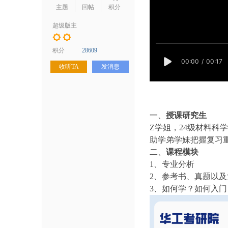
学
主题
回帖
积分
考
超级版主
研
论
积分
28609
坛
收听TA
发消息
_
华
工
一、
授课研究生
考
Z
学姐，
24
级材料科学
研
助学弟学妹把握复习
二、
课程模块
辅
1
、专业分析
导
2
、参考书、真题以及
网
3
、如何学？如何入门
(h
ua
go