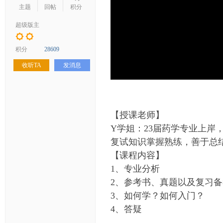
学
主题
回帖
积分
考
超级版主
研
论
积分
28609
坛
收听TA
发消息
_
华
工
【授课老师】
考
Y学姐：23届药学专业上岸
研
复试知识掌握熟练，善于总
辅
【课程内容】
导
1、专业分析
网
2、参考书、真题以及复习
(h
3、如何学？如何入门？
ua
4、答疑
go