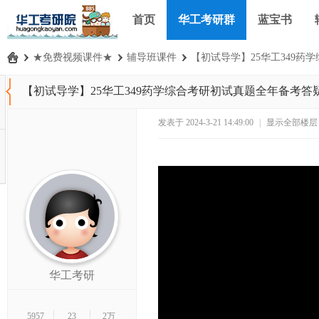
首页
华工考研群
蓝宝书
›
★免费视频课件★
›
辅导班课件
›
【初试导学】25华工349药学
华
【初试导学】25华工349药学综合考研初试真题全年备考答
工
考
发表于 2024-3-21 14:49:00
|
显示全部楼层
研
论
坛
_
华
南
理
华工考研
工
大
5957
23
2万