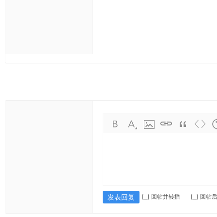
ng
ka
oy
an
.c
o
m)
回帖并转播
回帖
发表回复