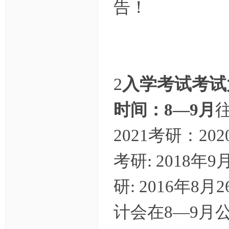
告！
ng
ka
oy
an
.c
2
入学考试考试
o
m)
时间：8—9月
2021考研：20
考研: 2018年
研: 2016年8月
计会在8—9月