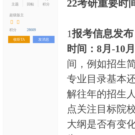
22考研重要时
学
主题
回帖
积分
考
超级版主
研
论
积分
28609
1
报考信息发布
坛
收听TA
发消息
时间：8月-10
_
华
间，例如招生
工
考
专业目录基本
研
辅
解往年的招生
导
点关注目标院
网
(h
大纲是否有变
ua
go