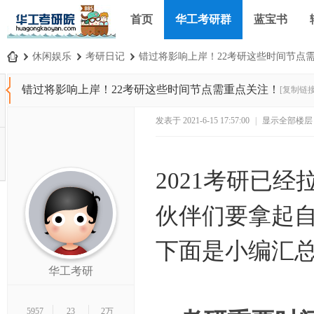
首页
华工考研群
蓝宝书
›
休闲娱乐
›
考研日记
›
错过将影响上岸！22考研这些时间节点需重
华
错过将影响上岸！22考研这些时间节点需重点关注！
[复制链接
工
考
发表于 2021-6-15 17:57:00
|
显示全部楼层
研
论
2021考研已
坛
_
伙伴们要拿起
华
南
下面是小编汇总
理
华工考研
工
大
5957
23
2万