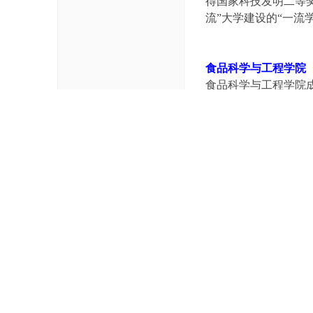
得国家科技发明二等奖共
流”大学建设的“一流
ng
ka
oy
食品科学与工程学院
an
食品科学与工程学院成
.c
科和专修科专业。目
科，拥有食品科学与
o
与安全2个本科专业，
m)
流”学科建设名单；在
列。学院支撑的农业
工程专业和食品质量与
学院重视师资队伍建设
青年基金获得者1人，
东省领军人才2人，广
人，广东省杰出青年基
具有重要国际影响力
学院具有坚实的学科
蛋白教育部工程研究