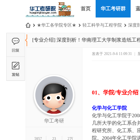
首页
华工考研群
›
★华工各学院专区★
›
轻工科学与工程学院
›
深度剖
华
[专业介绍]
深度剖析！华南理工大学制浆造纸工
工
考
发表于 2021-9-6 11:09:31
|
研
论
坛
_
01、学院/专业介绍
华
南
化学与化工学院
化学与化工学院于20
理
华工考研
几所大学的化工系合并
工
程研究所、化工系、应
大
院。2004年化工学
5957
23
2万