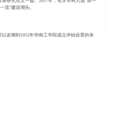
发表研究论文一篇。2017年，化学学科入选“双一
双一流”建设潮头。
可以追溯到1952年华南工学院成立伊始设置的本
参与建设轻工技术与工程一级学科国家重点学
设有食品科学与工程（国家特色专业）和食品质量
017年9月，我院作为主体建设的农学入围“双一
建设的轻工技术与工程学科排名A+，均进入A行
世界一流学科排名中位列全球第四位。食品科学与
设点。
，98%以上的教师拥有博士学位。拥有国家杰出
者2人，科技部中青年科技创新领军人才2人，广
象 2人，广东省“千百十工程”省级培养对象2
）世纪优秀人才12人。形成了高层次人才汇聚、
带特色健康食品国际科技合作基地、淀粉与植物
食品绿色加工与营养调控工程技术研究中心、广