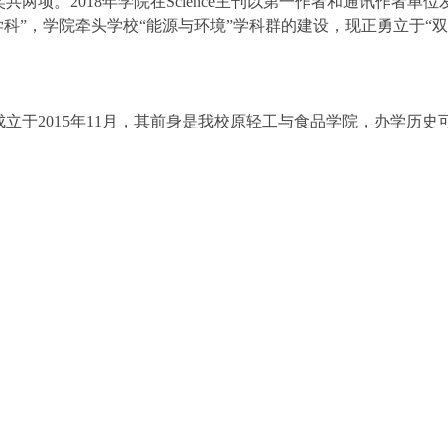
两项。2018年学院在Science主刊以第一作者和通讯作者单位
学科”，学院牵头学校“能源与环境”学科群的建设，现正勇立于“
立于2015年11月，其前身是我校原轻工与食品学院，办学历史
前，学院设有一系四所，拥有食品科学二级学科国家重点学科，
工程、轻工技术与工程（参与）2个一级学科博士学位授权点，
建有食品科学与工程和轻工技术与工程（参与）博士后流动站。2
第四轮全国一级学科评估中，食品科学与工程学科排名A-，参与
科学进入ESI全球前千分之一。食品科学与工程学科在上海软科
安全专业分别入选2019年度和2020年度国家级一流本科专业建
，现有教职工125人，其中专任教师102人，正高职称人员50人
国家“万人计划”科技创新领军人才2人，国家优秀青年基金获得
东省“珠江学者”特 聘教授3人，广东省“千百十工程”国家级培养对
金获得者3人，广东省特支计划“杰出人才”1人，教育部新（跨
的学科高地。
基础，拥有小麦与玉米深加工国家工程实验室（共建）、国家热
中心、广东省天然产物绿色加工与产品安全重点实验室、广东省