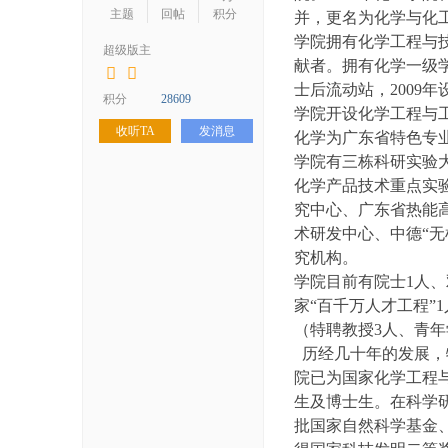
学
主题
回帖
积分
并，更名为化学与化
考
学院拥有化学工程与技
超级版主
献者。拥有化学一级学
研
士后流动站，2009年
论
积分
28609
学院开设化学工程与
坛
收听TA
发消息
化学为广东省特色专业。
_
学院有三栋科研实验
华
化学产品技术重点实
究中心、广东省热能
工
术研发中心、中德“
考
究机构。
研
学院目前有院士1人、
辅
家“百千万人才工程”
导
（特聘教授3人、青年
历经几十年的发展，特
网
院已为国家化学工程
(h
生及博士生。在科学
ua
批国家自然科学基金、
go