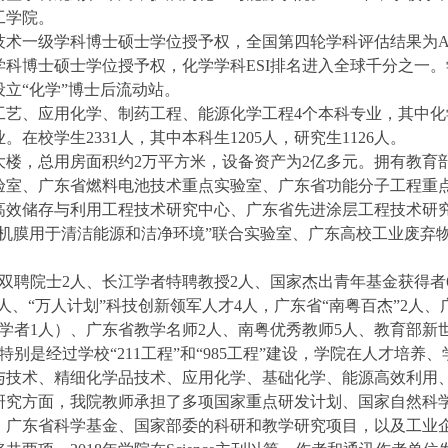
工学院。
术一级学科博士硕士学位授予权，全国第四轮学科评估结果为A-
科博士硕士学位授予权，化学学科ESI排名进入全球千分之一。学
设立“化学”博士后流动站。
工艺、应用化学、制药工程、能源化学工程4个本科专业，其中
在校学生2331人，其中本科生1205人，研究生1126人。
大楼，总用房面积约2万平方米，设备资产为2亿多元。拥有教育
验室、广东省燃料电池技术重点实验室、广东省功能分子工程重
高效储存与利用工程技术研究中心、广东省先进涂层工程技术研
无机膜用于清洁能源和洁净环境”联合实验室、广东高校工业废弃
双聘院士2人、长江学者特聘教授2人、国家杰出青年基金获得者
1人、“万人计划”科技创新领军人才4人，广东省“南粤百杰”2人
学者1人）、广东省教学名师2人、南粤优秀教师5人、教育部新
别是经过学校“211工程”和“985工程”建设，学院在人才培
与技术、精细化学品技术、应用化学、基础化学、能源高效利用
研究方面，我院教师承担了多项国家重点研发计划、国家自然科
广东省科学基金、国家部委的科研和教学研究项目，以及工业企业委