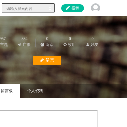
投稿
957
334
0
0
0
主题
广播
听众
收听
好友
留言
留言板
个人资料