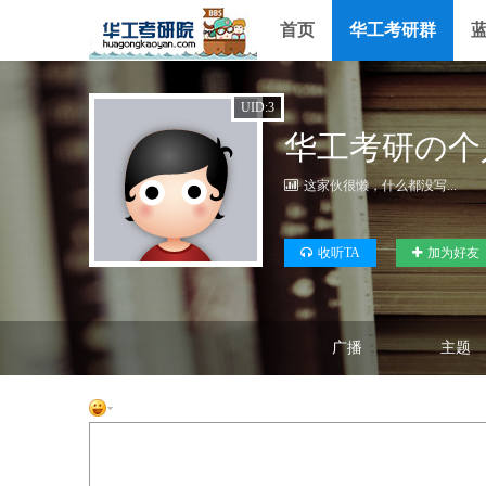
首页
华工考研群
UID:3
华工考研の个
这家伙很懒，什么都没写...
收听TA
加为好友
广播
主题