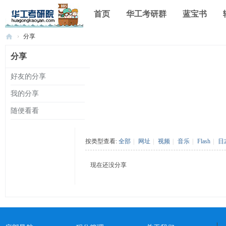
首页
华工考研群
蓝宝书
›
分享
华
分享
工
好友的分享
考
我的分享
研
论
随便看看
坛
_
按类型查看:
全部
|
网址
|
视频
|
音乐
|
Flash
|
日
华
现在还没分享
南
理
工
大