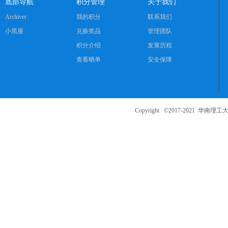
学
底部导航
积分管理
关于我们
考
Archiver
我的积分
联系我们
研
小黑屋
兑换奖品
管理团队
论
积分介绍
发展历程
坛
查看晒单
安全保障
_
华
工
Copyright ©2017-2021
华南理工大
考
研
辅
导
网
(h
ua
go