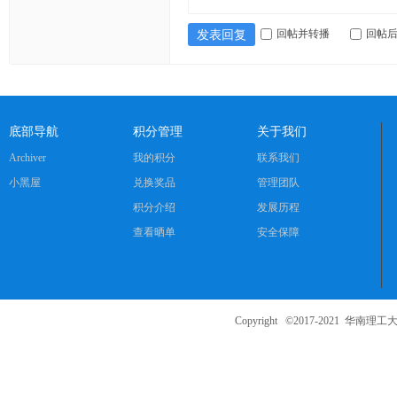
ng
回帖并转播
回帖
发表回复
ka
oy
an
.c
底部导航
积分管理
关于我们
o
Archiver
我的积分
联系我们
m)
小黑屋
兑换奖品
管理团队
积分介绍
发展历程
查看晒单
安全保障
Copyright ©2017-2021
华南理工大