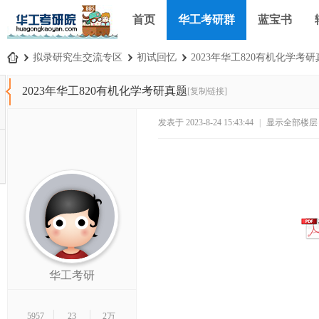
首页
华工考研群
蓝宝书
›
拟录研究生交流专区
›
初试回忆
›
2023年华工820有机化学考
华
2023年华工820有机化学考研真题
[复制链接]
工
考
发表于 2023-8-24 15:43:44
|
显示全部楼层
研
论
坛
_
华
南
理
华工考研
工
大
5957
23
2万