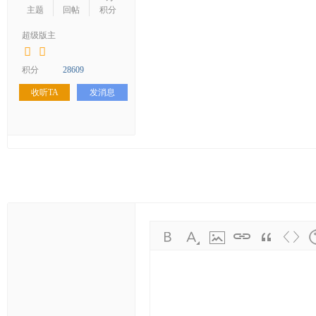
学
主题
回帖
积分
考
超级版主
研
论
积分
28609
坛
收听TA
发消息
_
华
工
考
研
辅
导
网
(h
ua
go