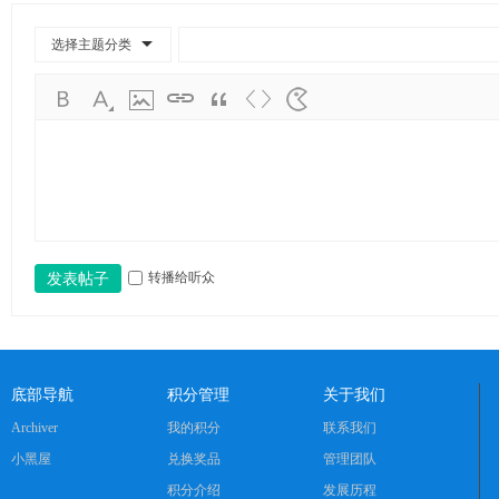
学
考
选择主题分类
研
论
坛
_
华
工
考
转播给听众
发表帖子
研
辅
导
底部导航
积分管理
关于我们
网
Archiver
我的积分
联系我们
(h
小黑屋
兑换奖品
管理团队
ua
积分介绍
发展历程
go