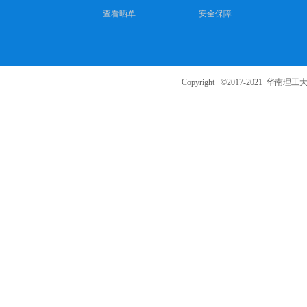
查看晒单
安全保障
ng
ka
oy
an
Copyright ©2017-2021
华南理工大
.c
o
m)