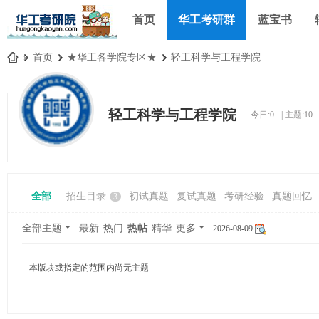
首页
华工考研群
蓝宝书
»
首页
›
★华工各学院专区★
›
轻工科学与工程学院
华
工
轻工科学与工程学院
今日:
0
|
主题:
10
考
研
论
坛
全部
招生目录
初试真题
复试真题
考研经验
真题回忆
3
_
华
全部主题
最新
热门
热帖
精华
更多
2026-08-09
南
理
本版块或指定的范围内尚无主题
工
大